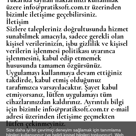
üzere info@pratiksoft.com.tr üzerinden
bizimle iletişime geçebilirsiniz.
İletişim
Sizlere talepleriniz doğrultusunda hizmet
sunabilmek amacıyla, sadece gerekli olan
kişisel verilerinizin, işbu gizlilik ve kişisel
verilerin işlenmesi politikası uyarınca
işlenmesini, kabul edip etmemek
hususunda tamamen özgürsünüz.
Uygulamayı kullanmaya devam ettiğiniz
takdirde, kabul etmiş olduğunuz
tarafımızca varsayılacaktır. Şayet kabul
etmiyorsanız, lütfen uygulamayı tüm
cihazlarınızdan kaldırınız. Ayrıntılı bilgi
için bizimle info@pratiksoft.com.tr e-mail
adresi üzerinden iletişime geçmekten
lütfen çekinmeyiniz.
Size daha iyi bir çevrimiçi deneyim sağlamak için tanımlama
bilgileri kullanıyoruz (ve belirli kişisel bilgileri topluyoruz). Web