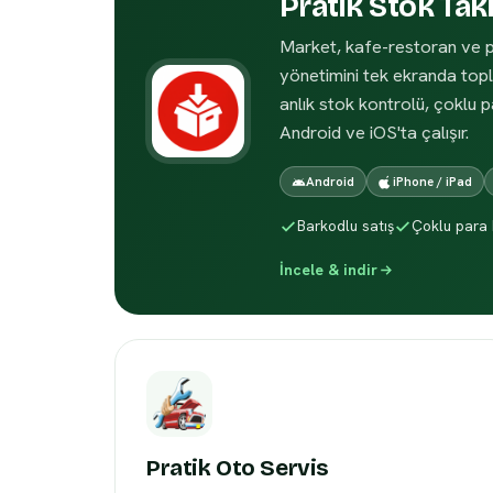
Pratik Stok Tak
Market, kafe-restoran ve pe
yönetimini tek ekranda topla
anlık stok kontrolü, çoklu 
Android ve iOS'ta çalışır.
Android
iPhone / iPad
Barkodlu satış
Çoklu para 
İncele & indir
Pratik Oto Servis