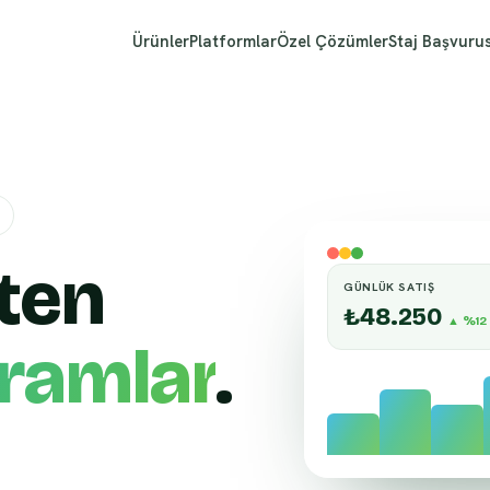
Ürünler
Platformlar
Özel Çözümler
Staj Başvuru
eten
GÜNLÜK SATIŞ
₺48.250
▲ %12
gramlar
.