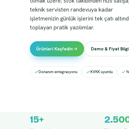
olmak üzere; stok takibinden hızlı satışa
teknik servisten randevuya kadar
işletmenizin günlük işlerini tek çatı altın
toplayan pratik yazılımlar.
Ürünleri Keşfedin
Demo & Fiyat Bilgi
Donanım entegrasyonu
KVKK uyumlu
Y
15+
2.50