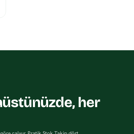
aüstünüzde, her
göre çalışır. Pratik Stok Takip dört