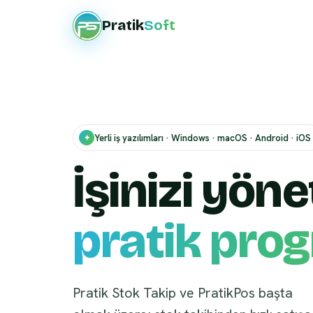
Pratik
Soft
Yerli iş yazılımları · Windows · macOS · Android · iOS
✦
İşinizi yön
pratik pro
Pratik Stok Takip ve PratikPos başta