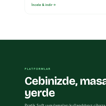
İncele & indir
PLATFORMLAR
Cebinizde, mas
yerde
Pratik Soft uygulamaları kullandığınız cihaza 