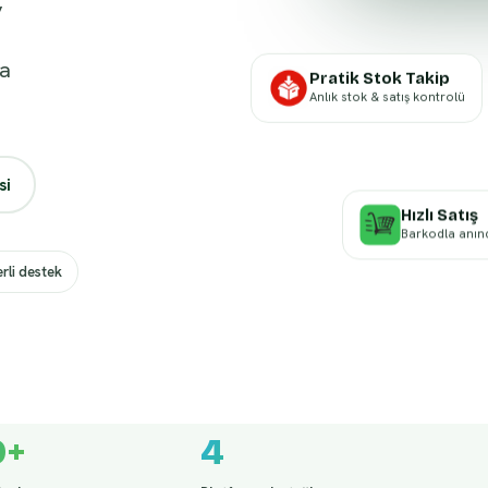
,
da
Pratik Stok Takip
Anlık stok & satış kontrolü
si
Hızlı Satış
Barkodla anınd
erli destek
0+
4